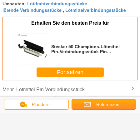
Lötdrahtverbindungsstücke
Umbauten:
,
lötende Verbindungsstücke
Lötmittelverbindungsstücke
,
Erhalten Sie den besten Preis für
Stecker 50 Champions-Lötmittel
Pin-Verbindungsstück Pin
Centronic mit 90 Grad
aufgehobener Plastikabdeckung
Fortsetzen
Lötmittel Pin-Verbindungsstück
Mehr
Plaudern
Referenzen
Centronic-
90 Grad 25 Paare
Tyco 180 Grad
Grad 50 Tyco 90
Männl
el Pin-
Stecker
männliches
Pin-Lötmittel
Lötmittel
ngsstück-
Centronic-
Centronic-
Centronic-
Centro
e Art
Lötmittel Pin-
Lötmittel 50 Pin-
Stecker-
Bandkabel