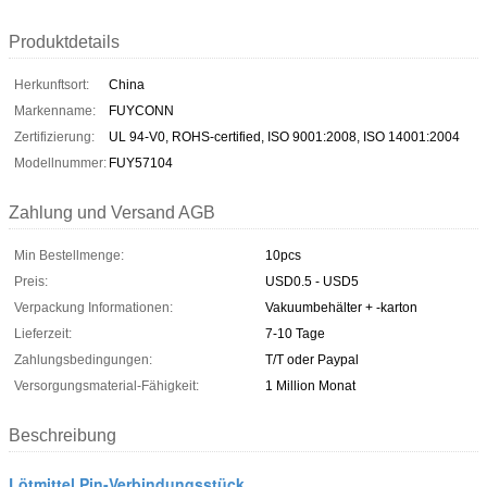
Produktdetails
Herkunftsort:
China
Markenname:
FUYCONN
Zertifizierung:
UL 94-V0, ROHS-certified, ISO 9001:2008, ISO 14001:2004
Modellnummer:
FUY57104
Zahlung und Versand AGB
Min Bestellmenge:
10pcs
Preis:
USD0.5 - USD5
Verpackung Informationen:
Vakuumbehälter + -karton
Lieferzeit:
7-10 Tage
Zahlungsbedingungen:
T/T oder Paypal
Versorgungsmaterial-Fähigkeit:
1 Million Monat
Beschreibung
Lötmittel Pin-Verbindungsstück