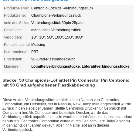
Produkt-Name:
Centronic-Lötmittel-Verbindungsstück
Produktserie:
Champions-Verbindungsstück
nein des Stiftes:
Verbindungsstück 50pin 25pairs
Geschlecht:
männliches Verbindungsstück
Vergolden:
1U“, 3U“, 5U“, 10U“, 15U“, 30U“
Kontaktmaterial:
Messing
Isoliermaterial:
PBT
Unterkunft:
90-Grad-Plastikabdeckung
Lötmittelverbindungsstücke
Lötdrahtverbindungsstücke
Markieren:
,
Stecker
50 Champions-
Lötmittel Pin Connector
Pin Centronic
mit 90 Grad aufgehobener Plastikabdeckung
Diese Art des Verbindungsstücks erhielt seinen Namen von Centronics
Corporation, ein Hersteller, der in Nashua, New Hampshire angesiedelt wurde.
Zurück in den siebziger Jahren, stellte Centronics Drucker für Gebrauch mit
Computern her. Als Computer und befestigte Drucker, wurde das
Verbindungsstück populärer, das sie wurden der tatsächliche Industriestandard
benutzten. Centronics Corporation wurde durch Genicom (jetzt TallyGenicom)
in den achtziger Jahren gekauft, aber ihr Name lebt an in diesem
Verbindungsstück.