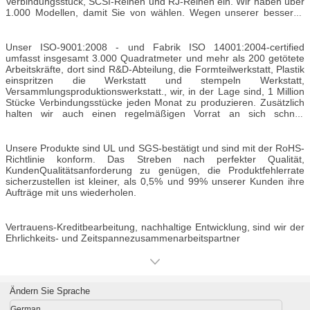
Verbindungsstück, SCSI-Reihen und RJ-Reihen ein. Wir haben über
1.000 Modellen, damit Sie von wählen. Wegen unserer besseren
Qualität und Services sind unsere Produkte in den US, im Kanada,
der Mittlere Osten, im Asien und im Europa gut empfangen.
Unser ISO-9001:2008 - und Fabrik ISO 14001:2004-certified
umfasst insgesamt 3.000 Quadratmeter und mehr als 200 getötete
Arbeitskräfte, dort sind R&D-Abteilung, die Formteilwerkstatt, Plastik
einspritzen die Werkstatt und stempeln Werkstatt,
Versammlungsproduktionswerkstatt., wir, in der Lage sind, 1 Million
Stücke Verbindungsstücke jeden Monat zu produzieren. Zusätzlich
halten wir auch einen regelmäßigen Vorrat an sich schnell
bewegenderen Produkten, um schnelle Lieferung von Waren
sicherzustellen. Deshalb können wir Produkte in so schnell wie 7 bis
10 Tage liefern.
Unsere Produkte sind UL und SGS-bestätigt und sind mit der RoHS-
Richtlinie konform. Das Streben nach perfekter Qualität,
KundenQualitätsanforderung zu genügen, die Produktfehlerrate
sicherzustellen ist kleiner, als 0,5% und 99% unserer Kunden ihre
Aufträge mit uns wiederholen.
Vertrauens-Kreditbearbeitung, nachhaltige Entwicklung, sind wir der
Ehrlichkeits- und Zeitspannezusammenarbeitspartner
Ändern Sie Sprache
German