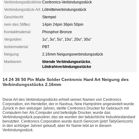
Verbindungsstücklinie:
Centronics-Verbindungsstück
Verbindungsstück-Art:
Lötmittelverbindungsstück
Geschlecht:
Stempel
nein des Stiftes:
14pin 24pin 36pin 50pin
Kontaktmaterial:
Phosphor-Bronze
Vergolden:
1u“, 3u“, 5u“, 10u“, 20u“, 30u“
Isoliermaterial:
PBT
Neigung:
2.16mm Neigungsverbindungsstück
lötende Verbindungsstücke
Markieren:
,
Lötdrahtverbindungsstücke
14 24 36 50 Pin Male Solder Centronic Hard Art Neigung des
Verbindungsstücks 2.16mm
Diese Art des Verbindungsstücks erhielt seinen Namen von Centronics
Corporation, ein Hersteller, der in Nashua, New Hampshire angesiedelt wurde.
Zurück in den siebziger Jahren, stellte Centronics Drucker für Gebrauch mit
Computern her. Als Computer und befestigte Drucker, wurde das
Verbindungsstück populärer, das sie wurden der tatsächliche Industriestandard
benutzten. Centronics Corporation wurde durch Genicom (jetzt TallyGenicom)
in den achtziger Jahren gekauft, aber ihr Name lebt an in diesem
Verbindungsstück.