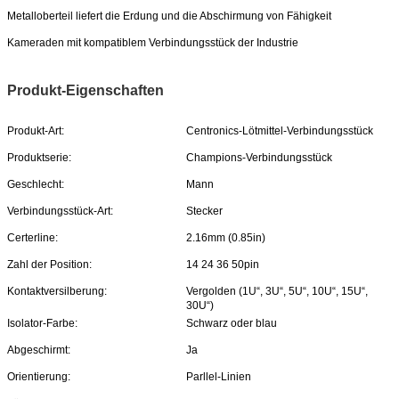
Metalloberteil liefert die Erdung und die Abschirmung von Fähigkeit
Kameraden mit kompatiblem Verbindungsstück der Industrie
Produkt-Eigenschaften
Produkt-Art:
Centronics-Lötmittel-Verbindungsstück
Produktserie:
Champions-Verbindungsstück
Geschlecht:
Mann
Verbindungsstück-Art:
Stecker
Certerline:
2.16mm (0.85in)
Zahl der Position:
14 24 36 50pin
Kontaktversilberung:
Vergolden (1U“, 3U“, 5U“, 10U“, 15U“,
30U“)
Isolator-Farbe:
Schwarz oder blau
Abgeschirmt:
Ja
Orientierung:
Parllel-Linien