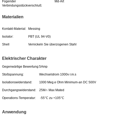
Fügender
Md-Art
Verbindungsstückverschluß:
Materialien
Kontakt-Material:
Messing
Isolator:
PBT (UL 94-V0)
Shell
Vernickeln Sie überzogenen Stahl
Elektrischer Charakter
Gegenwärtige Bewertung:
5Amp
Stoßspannung:
Wechselstrom 1000v r.m.s
Isolationswiderstand:
1000 Meg.e Ohm Minimum-an DC 500V
Durchgangswiderstand:
25M∩ Max Mated
Operations-Temperatur:
-55°C zu +105°C
Anwendung