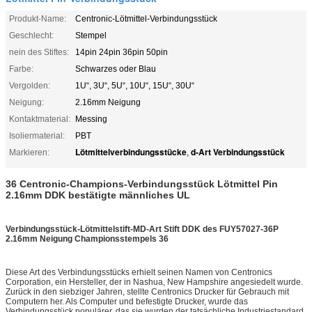
Produkt-Name:
Centronic-Lötmittel-Verbindungsstück
Geschlecht:
Stempel
nein des Stiftes:
14pin 24pin 36pin 50pin
Farbe:
Schwarzes oder Blau
Vergolden:
1U“, 3U“, 5U“, 10U“, 15U“, 30U“
Neigung:
2.16mm Neigung
Kontaktmaterial:
Messing
Isoliermaterial:
PBT
Lötmittelverbindungsstücke
d-Art Verbindungsstück
Markieren:
,
36 Centronic-Champions-Verbindungsstück Lötmittel Pin
2.16mm DDK bestätigte männliches UL
Verbindungsstück-Lötmittelstift-MD-Art Stift DDK des FUY57027-36P
2.16mm Neigung Championsstempels 36
Diese Art des Verbindungsstücks erhielt seinen Namen von Centronics
Corporation, ein Hersteller, der in Nashua, New Hampshire angesiedelt wurde.
Zurück in den siebziger Jahren, stellte Centronics Drucker für Gebrauch mit
Computern her. Als Computer und befestigte Drucker, wurde das
Verbindungsstück populärer, das sie wurden der tatsächliche Industriestandard