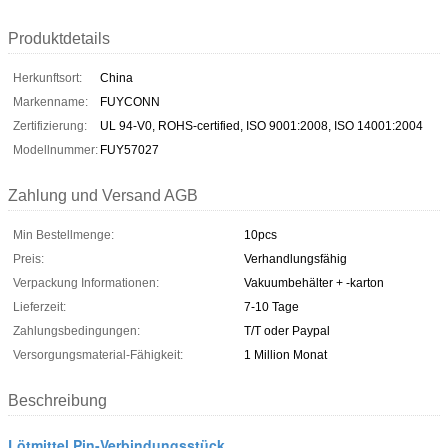
Produktdetails
Herkunftsort:
China
Markenname:
FUYCONN
Zertifizierung:
UL 94-V0, ROHS-certified, ISO 9001:2008, ISO 14001:2004
Modellnummer:
FUY57027
Zahlung und Versand AGB
Min Bestellmenge:
10pcs
Preis:
Verhandlungsfähig
Verpackung Informationen:
Vakuumbehälter + -karton
Lieferzeit:
7-10 Tage
Zahlungsbedingungen:
T/T oder Paypal
Versorgungsmaterial-Fähigkeit:
1 Million Monat
Beschreibung
Lötmittel Pin-Verbindungsstück