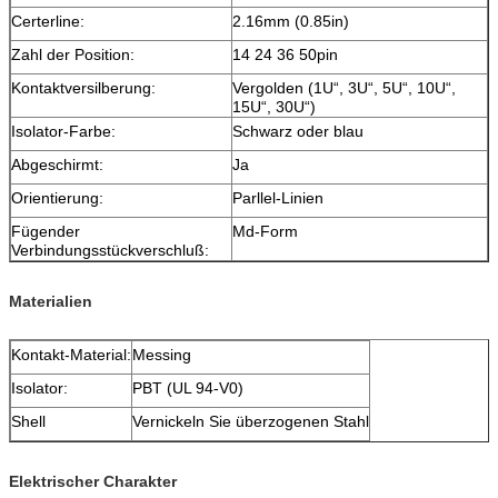
Certerline:
2.16mm (0.85in)
Zahl der Position:
14 24 36 50pin
Kontaktversilberung:
Vergolden (1U“, 3U“, 5U“, 10U“,
15U“, 30U“)
Isolator-Farbe:
Schwarz oder blau
Abgeschirmt:
Ja
Orientierung:
Parllel-Linien
Fügender
Md-Form
Verbindungsstückverschluß:
Materialien
Kontakt-Material:
Messing
Isolator:
PBT (UL 94-V0)
Shell
Vernickeln Sie überzogenen Stahl
Elektrischer Charakter