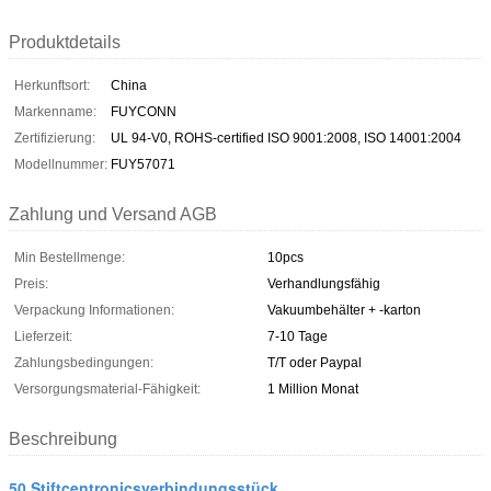
Produktdetails
Herkunftsort:
China
Markenname:
FUYCONN
Zertifizierung:
UL 94-V0, ROHS-certified ISO 9001:2008, ISO 14001:2004
Modellnummer:
FUY57071
Zahlung und Versand AGB
Min Bestellmenge:
10pcs
Preis:
Verhandlungsfähig
Verpackung Informationen:
Vakuumbehälter + -karton
Lieferzeit:
7-10 Tage
Zahlungsbedingungen:
T/T oder Paypal
Versorgungsmaterial-Fähigkeit:
1 Million Monat
Beschreibung
50 Stiftcentronicsverbindungsstück