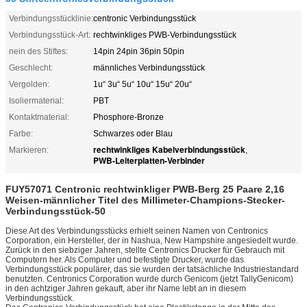
Verbindungsstücklinie:
centronic Verbindungsstück
Verbindungsstück-Art:
rechtwinkliges PWB-Verbindungsstück
nein des Stiftes:
14pin 24pin 36pin 50pin
Geschlecht:
männliches Verbindungsstück
Vergolden:
1u“ 3u“ 5u“ 10u“ 15u“ 20u“
Isoliermaterial:
PBT
Kontaktmaterial:
Phosphore-Bronze
Farbe:
Schwarzes oder Blau
rechtwinkliges Kabelverbindungsstück
Markieren:
,
PWB-Leiterplatten-Verbinder
FUY57071 Centronic rechtwinkliger PWB-Berg 25 Paare 2,16
Weisen-männlicher Titel des Millimeter-Champions-Stecker-
Verbindungsstück-50
Diese Art des Verbindungsstücks erhielt seinen Namen von Centronics
Corporation, ein Hersteller, der in Nashua, New Hampshire angesiedelt wurde.
Zurück in den siebziger Jahren, stellte Centronics Drucker für Gebrauch mit
Computern her. Als Computer und befestigte Drucker, wurde das
Verbindungsstück populärer, das sie wurden der tatsächliche Industriestandard
benutzten. Centronics Corporation wurde durch Genicom (jetzt TallyGenicom)
in den achtziger Jahren gekauft, aber ihr Name lebt an in diesem
Verbindungsstück.