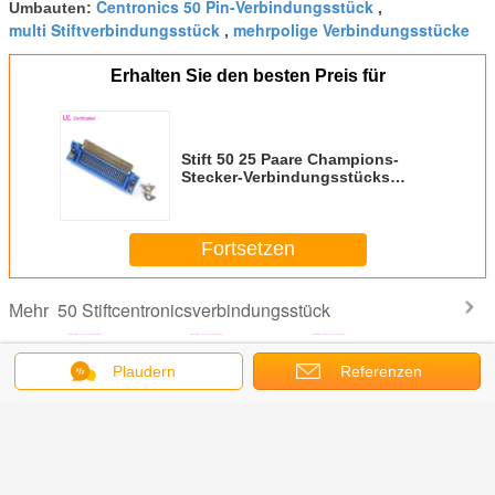
Centronics 50 Pin-Verbindungsstück
Umbauten:
,
multi Stiftverbindungsstück
mehrpolige Verbindungsstücke
,
Erhalten Sie den besten Preis für
Stift 50 25 Paare Champions-
Stecker-Verbindungsstücks
Centronic PWBs männliche Art
zugelassenes UL des
rechtwinkligen
Fortsetzen
50 Stiftcentronicsverbindungsstück
Mehr
Plaudern
Referenzen
ormen
90 Grad 50 Pin-
Centronic
BAD Art Mann-
57 KN-R
tel Pin
Centronics-
rechtwinkliges Pin
PWB
Frau 50
or T Pin
Verbindungsstück-
Connectors
rechtwinkliges
Centro
s DDK
Frau 25 Titel
Certified UL
Centronics-
Connector