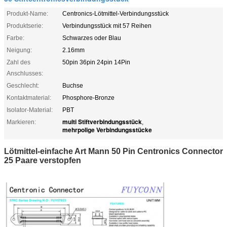
Produkt-Name:
Centronics-Lötmittel-Verbindungsstück
Produktserie:
Verbindungsstück mit 57 Reihen
Farbe:
Schwarzes oder Blau
Neigung:
2.16mm
Zahl des
50pin 36pin 24pin 14Pin
Anschlusses:
Geschlecht:
Buchse
Kontaktmaterial:
Phosphore-Bronze
Isolator-Material:
PBT
multi Stiftverbindungsstück
Markieren:
,
mehrpolige Verbindungsstücke
Lötmittel-einfache Art Mann 50 Pin Centronics Connector
25 Paare verstopfen