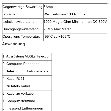
Gegenwärtige Bewertung:
5Amp
Stoßspannung:
Wechselstrom 1000v r.m.s
Isolationswiderstand:
1000 Meg.e Ohm Minimum-an DC 500V
Durchgangswiderstand:
25M∩ Max Mated
Operations-Temperatur:
-55°C zu +105°C
Anwendung
1, Ausrüstung VDSLs Teleccom
2, Computer-Peripherie
3, Telekommunikationsgeräte
4, Kabel RJ21
5, zu täfeln Kabel
6, Kabel zu verkabeln
7, Computerterminal
8, messend Entfernungen