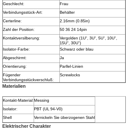
Geschlecht:
Frau
Verbindungsstück-Art:
Behälter
Certerline:
2.16mm (0.85in)
Zahl der Position:
50 36 24 14pin
Kontaktversilberung:
Vergolden (1U“, 3U“, 5U“, 10U“,
15U“, 30U“)
Isolator-Farbe:
Schwarz oder blau
Abgeschirmt:
Ja
Orientierung:
Parllel-Linien
Fügender
Screwlocks
Verbindungsstückverschluß:
Materialien
Kontakt-Material:
Messing
Isolator:
PBT (UL 94-V0)
Shell
Vernickeln Sie überzogenen Stahl
Elektrischer Charakter