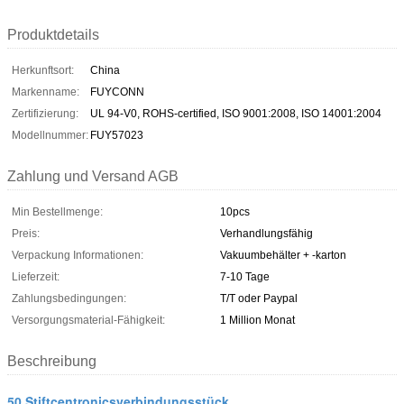
Produktdetails
Herkunftsort:
China
Markenname:
FUYCONN
Zertifizierung:
UL 94-V0, ROHS-certified, ISO 9001:2008, ISO 14001:2004
Modellnummer:
FUY57023
Zahlung und Versand AGB
Min Bestellmenge:
10pcs
Preis:
Verhandlungsfähig
Verpackung Informationen:
Vakuumbehälter + -karton
Lieferzeit:
7-10 Tage
Zahlungsbedingungen:
T/T oder Paypal
Versorgungsmaterial-Fähigkeit:
1 Million Monat
Beschreibung
50 Stiftcentronicsverbindungsstück