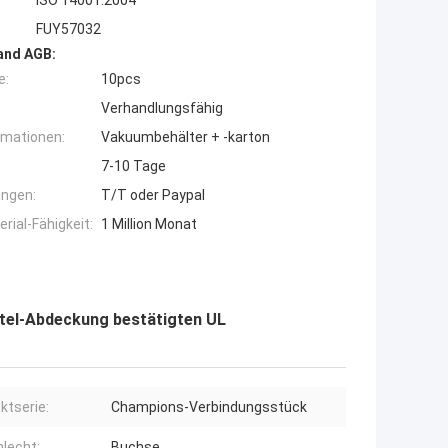
ISO 14001:2004
FUY57032
and AGB:
e:
10pcs
Verhandlungsfähig
rmationen:
Vakuumbehälter + -karton
7-10 Tage
ngen:
T/T oder Paypal
ial-Fähigkeit:
1 Million Monat
atel-Abdeckung bestätigten UL
ktserie:
Champions-Verbindungsstück
lecht:
Buchse