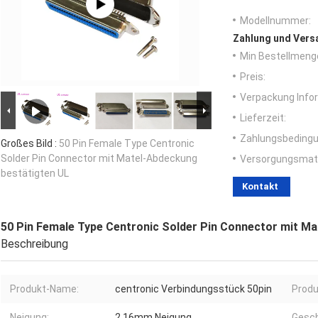
Modellnummer:
Zahlung und Vers
Min Bestellmeng
Preis:
Verpackung Info
Lieferzeit:
Zahlungsbedingu
Großes Bild :
50 Pin Female Type Centronic
Solder Pin Connector mit Matel-Abdeckung
Versorgungsmater
bestätigten UL
Kontakt
50 Pin Female Type Centronic Solder Pin Connector mit M
Beschreibung
Produkt-Name:
centronic Verbindungsstück 50pin
Produ
Neigung:
2.16mm Neigung
Gesch