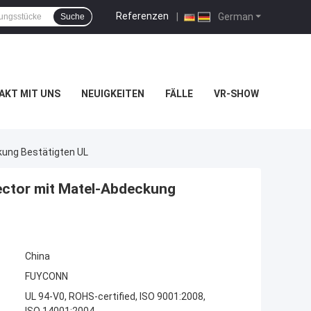
Referenzen
|
German
Suche
AKT MIT UNS
NEUIGKEITEN
FÄLLE
VR-SHOW
kung Bestätigten UL
ector mit Matel-Abdeckung
China
FUYCONN
UL 94-V0, ROHS-certified, ISO 9001:2008,