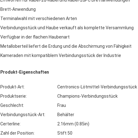
Entworfen für Kabel-zu-Kabel und Kabel-zuPC Brettanwendungen
Brett-Anwendung
Terminalwahl mit verschiedenen Arten
Verbindungsstück und Haube verkauft als komplette Versammlung
Verfügbar in der flachen Haubenart
Metalloberteil liefert die Erdung und die Abschirmung von Fähigkeit
Kameraden mit kompatiblem Verbindungsstück der Industrie
Produkt-Eigenschaften
Produkt-Art:
Centronics-Lötmittel-Verbindungsstück
Produktserie:
Champions-Verbindungsstück
Geschlecht:
Frau
Verbindungsstück-Art:
Behälter
Certerline:
2.16mm (0.85in)
Zahl der Position:
Stift 50