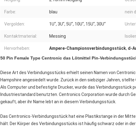
Farbe:
blau
nein 
Vergolden:
1U“, 3U“, 5U“, 10U“, 15U“, 30U“
Unter
Kontaktmaterial:
Messing
Isolie
Hervorheben:
Ampere-Championsverbindungsstück
,
d-A
50 Pin Female Type
Centronic das Lötmittel Pin-
Verbindungsstück
Diese Art des Verbindungsstücks erhielt seinen Namen von Centronics 
Hampshire angesiedelt wurde. Zurück in den siebziger Jahren, stellt
Als Computer und befestigte Drucker, wurde das Verbindungsstück po
Industriestandard benutzten. Centronics Corporation wurde durch Ge
gekauft, aber ihr Name lebt an in diesem Verbindungsstück.
Das Centronics-Verbindungsstück hat eine Plastikstange in der Mitte
hält. Der Körper des Verbindungsstücks ist häufig schwarz oder in der