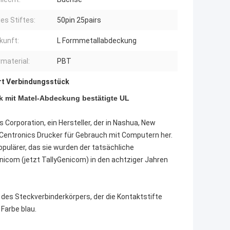
des Stiftes:
50pin 25pairs
kunft:
L Formmetallabdeckung
rmaterial:
PBT
rt Verbindungsstück
 mit Matel-Abdeckung bestätigte UL
Corporation, ein Hersteller, der in Nashua, New
e Centronics Drucker für Gebrauch mit Computern her.
pulärer, das sie wurden der tatsächliche
nicom (jetzt TallyGenicom) in den achtziger Jahren
 des Steckverbinderkörpers, der die Kontaktstifte
 Farbe blau.