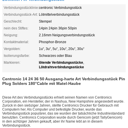
Verbindungsstücklinie:
centronic Verbindungsstück
Verbindungsstück-Art:
Lötmittelverbindungsstück
Geschlecht:
Stempel
nein des Stiftes:
14pin 24pin 36pin 50pin
Neigung:
2.16mm Neigungsverbindungsstück
Kontaktmaterial:
Phosphor-Bronze
Vergolden:
1u“, 3u“, 5u“, 10u“, 20u“, 30u“
Isolierungsfarbe:
Schwarzes oder Blau
lötende Verbindungsstücke
Markieren:
,
Lötdrahtverbindungsstücke
Centronic 14 24 36 50 Ausgang-harte Art Verbindungsstück Pin
Plug Solders 180°Cable mit Matel-Haube
Diese Art des Verbindungsstücks erhielt seinen Namen von Centronics
Corporation, ein Hersteller, der in Nashua, New Hampshire angesiedelt wurde.
Zurück in den siebziger Jahren, stellte Centronics Drucker für Gebrauch mit
Computern her. Als Computer und befestigte Drucker, wurde das
Verbindungsstück populärer, das sie wurden der tatsächliche Industriestandard
benutzten. Centronics Corporation wurde durch Genicom (jetzt TallyGenicom)
in den achtziger Jahren gekauft, aber ihr Name lebt an in diesem
Verbindungsstück.