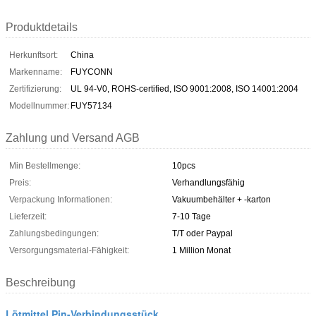
Produktdetails
Herkunftsort:
China
Markenname:
FUYCONN
Zertifizierung:
UL 94-V0, ROHS-certified, ISO 9001:2008, ISO 14001:2004
Modellnummer:
FUY57134
Zahlung und Versand AGB
Min Bestellmenge:
10pcs
Preis:
Verhandlungsfähig
Verpackung Informationen:
Vakuumbehälter + -karton
Lieferzeit:
7-10 Tage
Zahlungsbedingungen:
T/T oder Paypal
Versorgungsmaterial-Fähigkeit:
1 Million Monat
Beschreibung
Lötmittel Pin-Verbindungsstück