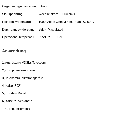
Gegenwärtige Bewertung:
5Amp
Stoßspannung:
Wechselstrom 1000v r.m.s
Isolationswiderstand:
1000 Meg.e Ohm Minimum-an DC 500V
Durchgangswiderstand:
25M∩ Max Mated
Operations-Temperatur:
-55°C zu +105°C
Anwendung
1, Ausrüstung VDSLs Teleccom
2, Computer-Peripherie
3, Telekommunikationsgeräte
4, Kabel RJ21
5, zu täfeln Kabel
6, Kabel zu verkabeln
7, Computerterminal