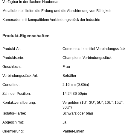
Verfügbar in der flachen Haubenart
Metalloberteil liefert die Erdung und die Abschirmung von Fähigkeit
Kameraden mit kompatiblem Verbindungsstück der Industrie
Produkt-Eigenschaften
Produkt-Art:
Centronics-Lötmittel-Verbindungsstück
Produktserie:
Champions-Verbindungsstück
Geschlecht:
Frau
Verbindungsstück-Art:
Behälter
Certerline:
2.16mm (0.85in)
Zahl der Position:
14 24 36 50pin
Kontaktversilberung:
Vergolden (1U“, 3U“, 5U“, 10U“, 15U“,
30U“)
Isolator-Farbe:
Schwarz oder blau
Abgeschirmt:
Ja
Orientierung:
Parllel-Linien