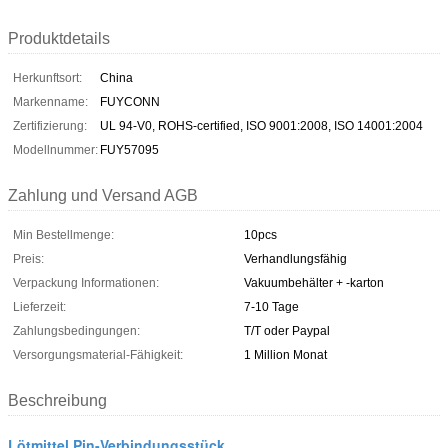
Produktdetails
Herkunftsort:
China
Markenname:
FUYCONN
Zertifizierung:
UL 94-V0, ROHS-certified, ISO 9001:2008, ISO 14001:2004
Modellnummer:
FUY57095
Zahlung und Versand AGB
Min Bestellmenge:
10pcs
Preis:
Verhandlungsfähig
Verpackung Informationen:
Vakuumbehälter + -karton
Lieferzeit:
7-10 Tage
Zahlungsbedingungen:
T/T oder Paypal
Versorgungsmaterial-Fähigkeit:
1 Million Monat
Beschreibung
Lötmittel Pin-Verbindungsstück