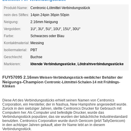
Produkt-Name:
Centronic-Lötmittel-Verbindungsstück
nein des Stiftes:
14pin 24pin 36pin 50pin
Neigung:
2.16mm Neigung
Vergolden:
1U“, 3U“, 5U“, 10U“, 15U“, 30U“
Farbe:
Schwarzes oder Blau
Kontaktmaterial:
Messing
Isoliermaterial:
PBT
Geschlecht:
Buchse
lötende Verbindungsstücke
Lötdrahtverbindungsstücke
Markieren:
,
FUY57095 2.16mm
Weisen-Verbindungsstück-
weiblicher Behälter der
Neigungs-Champion
Centronic-Lötmittel-Schalen-14 mit Frühlings-
Klinken
Diese Art des Verbindungsstücks erhielt seinen Namen von Centronics
Corporation, ein Hersteller, der in Nashua, New Hampshire angesiedelt wurde.
Zurück in den siebziger Jahren, stellte Centronics Drucker für Gebrauch mit
Computern her. Als Computer und befestigte Drucker, wurde das
Verbindungsstück populärer, das sie wurden der tatsächliche Industriestandard
benutzten. Centronics Corporation wurde durch Genicom (jetzt TallyGenicom)
in den achtziger Jahren gekauft, aber ihr Name lebt an in diesem
Verbindungsstück.