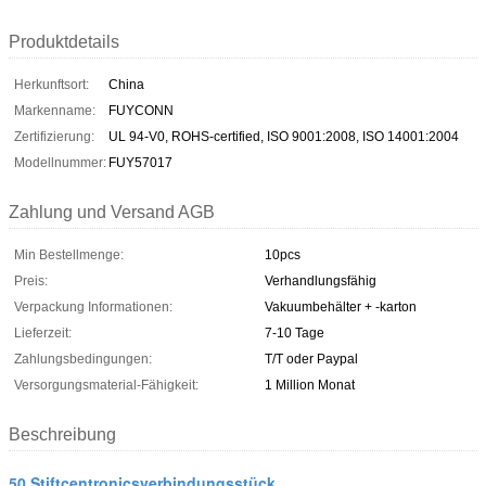
Produktdetails
Herkunftsort:
China
Markenname:
FUYCONN
Zertifizierung:
UL 94-V0, ROHS-certified, ISO 9001:2008, ISO 14001:2004
Modellnummer:
FUY57017
Zahlung und Versand AGB
Min Bestellmenge:
10pcs
Preis:
Verhandlungsfähig
Verpackung Informationen:
Vakuumbehälter + -karton
Lieferzeit:
7-10 Tage
Zahlungsbedingungen:
T/T oder Paypal
Versorgungsmaterial-Fähigkeit:
1 Million Monat
Beschreibung
50 Stiftcentronicsverbindungsstück