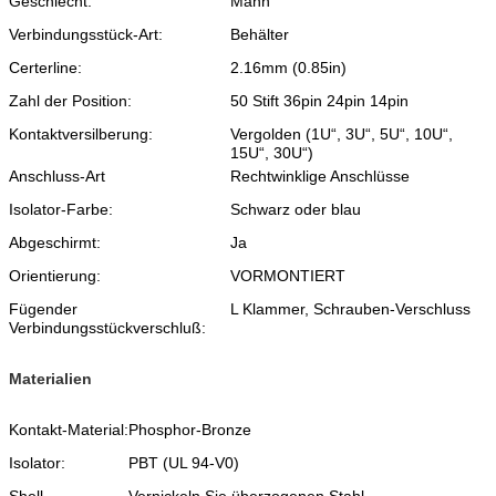
Geschlecht:
Mann
Verbindungsstück-Art:
Behälter
Certerline:
2.16mm (0.85in)
Zahl der Position:
50 Stift 36pin 24pin 14pin
Kontaktversilberung:
Vergolden (1U“, 3U“, 5U“, 10U“,
15U“, 30U“)
Anschluss-Art
Rechtwinklige Anschlüsse
Isolator-Farbe:
Schwarz oder blau
Abgeschirmt:
Ja
Orientierung:
VORMONTIERT
Fügender
L Klammer, Schrauben-Verschluss
Verbindungsstückverschluß:
Materialien
Kontakt-Material:
Phosphor-Bronze
Isolator:
PBT (UL 94-V0)
Shell
Vernickeln Sie überzogenen Stahl