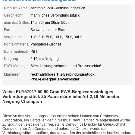
Produkt-Name:
centronic PWB-Verbindungsstück
Geschlecht:
männliches Verbindungsstück
nein des Stiftes:
14pin 24pin 36pin 50pin
Farbe:
Schwarzes oder Blau
Vergolden:
1U“, 3U“, 5U“, 10U“, 15U“, 30U“
Kontaktmaterial:
Phosphore-Bronze
Isoliermaterial:
PBT
Neigung:
2.16mm Neigung
PWB-Montage:
Steckfassungsschraube und Brettverschluß
rechtwinkliges Titelverbindungsstück
Markieren:
,
PWB-Leiterplatten-Verbinder
Weise FUY57017 50 90 Grad PWB-Berg-rechtwinkliges
Verbindungsstück 25 Paare männliche Art-2,16 Millimeter-
Neigung Champion
Diese Art des Verbindungsstücks erhielt seinen Namen von Centronics
Corporation, ein Hersteller, der in Nashua, New Hampshire angesiedelt wurde.
Zurück in den siebziger Jahren, stellte Centronics Drucker für Gebrauch mit
Computern her. Als Computer und befestigte Drucker, wurde das
Verbindungsstück populärer, das sie wurden der tatsächliche Industriestandard