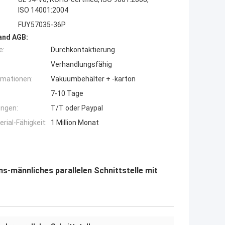
ISO 14001:2004
FUY57035-36P
and AGB:
e:
Durchkontaktierung
Verhandlungsfähig
rmationen:
Vakuumbehälter + -karton
7-10 Tage
ngen:
T/T oder Paypal
ial-Fähigkeit:
1 Million Monat
s-männliches parallelen Schnittstelle mit