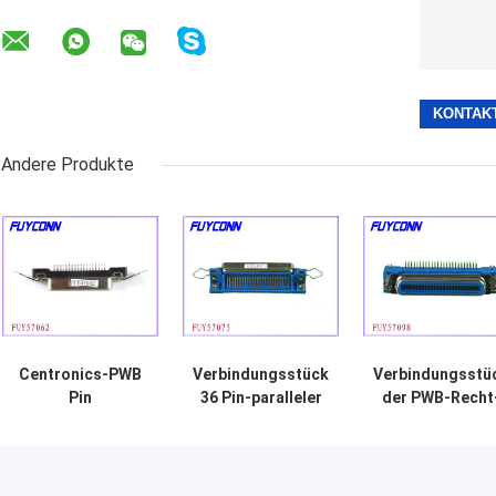
Andere Produkte
Centronics-PWB
Verbindungsstück
Verbindungsstü
Pin
36 Pin-paralleler
der PWB-Recht
Verbindungsstück
Schnittstelle
Engels-parallel
36 der parallelen
Schnittstelle
Schnittstelle, das
geraden