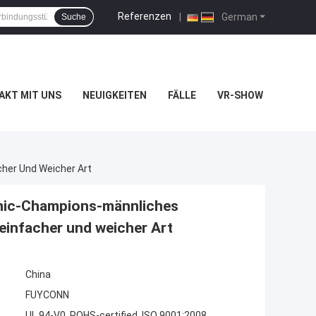
Referenzen
|
German
Suche
AKT MIT UNS
NEUIGKEITEN
FÄLLE
VR-SHOW
cher Und Weicher Art
onic-Champions-männliches
-einfacher und weicher Art
China
FUYCONN
UL 94-V0, ROHS-certified, ISO 9001:2008,