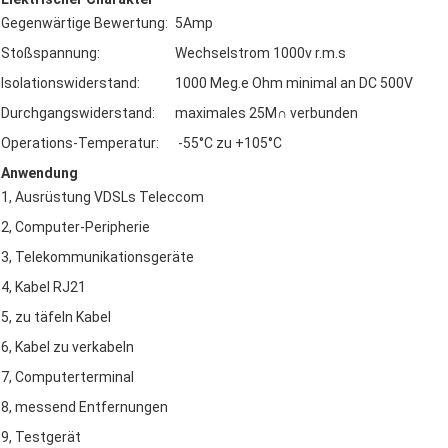
Gegenwärtige Bewertung:
5Amp
Stoßspannung:
Wechselstrom 1000v r.m.s
Isolationswiderstand:
1000 Meg.e Ohm minimal an DC 500V
Durchgangswiderstand:
maximales 25M∩ verbunden
Operations-Temperatur:
-55°C zu +105°C
Anwendung
1, Ausrüstung VDSLs Teleccom
2, Computer-Peripherie
3, Telekommunikationsgeräte
4, Kabel RJ21
5, zu täfeln Kabel
6, Kabel zu verkabeln
7, Computerterminal
8, messend Entfernungen
9, Testgerät