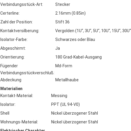
Verbindungsstück-Art:
Stecker
Certerline:
2.16mm (0.85in)
Zahl der Position:
Stift 36
Kontaktversilberung:
Vergolden (1U“, 3U“, 5U“, 10U“, 15U“, 30U“
Isolator-Farbe:
Schwarzes oder Blau
Abgeschirmt:
Ja
Orientierung:
180 Grad-Kabel-Ausgang
Fügender
Md-Form
Verbindungsstückverschluß:
Abdeckung
Metallhaube
Materialien
Kontakt-Material:
Messing
Isolator:
PPT (UL 94-V0)
Shell
Nickel überzogener Stahl
Wohnungs-Material:
Nickel überzogener Stahl
Elektrischer Charakter