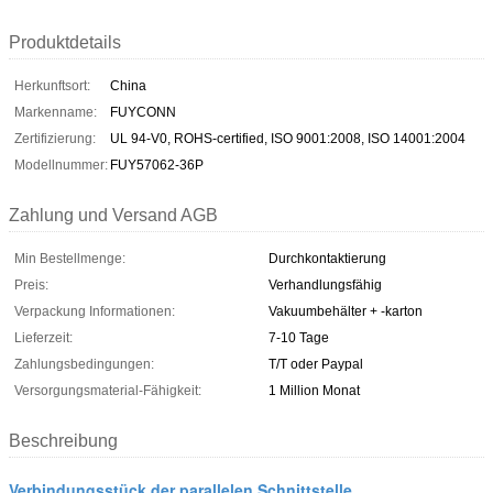
Produktdetails
Herkunftsort:
China
Markenname:
FUYCONN
Zertifizierung:
UL 94-V0, ROHS-certified, ISO 9001:2008, ISO 14001:2004
Modellnummer:
FUY57062-36P
Zahlung und Versand AGB
Min Bestellmenge:
Durchkontaktierung
Preis:
Verhandlungsfähig
Verpackung Informationen:
Vakuumbehälter + -karton
Lieferzeit:
7-10 Tage
Zahlungsbedingungen:
T/T oder Paypal
Versorgungsmaterial-Fähigkeit:
1 Million Monat
Beschreibung
Verbindungsstück der parallelen Schnittstelle