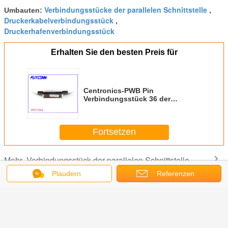
Verbindungsstücke der parallelen Schnittstelle
Umbauten:
,
Druckerkabelverbindungsstück
,
Druckerhafenverbindungsstück
Erhalten Sie den besten Preis für
Centronics-PWB Pin
Verbindungsstück 36 der
parallelen Schnittstelle, das
geraden weiblichen Behälter-
Sockel für Matrixdrucker anbringt
Fortsetzen
Verbindungsstück der parallelen Schnittstelle
Mehr
Plaudern
Referenzen
ngsstück
36 Lötmittel
Verbindungsstück
Verbindungsstück
Verbindun
onic-
Centronic-
0.085in paralleler
36 Pin-paralleler
36 Pin-par