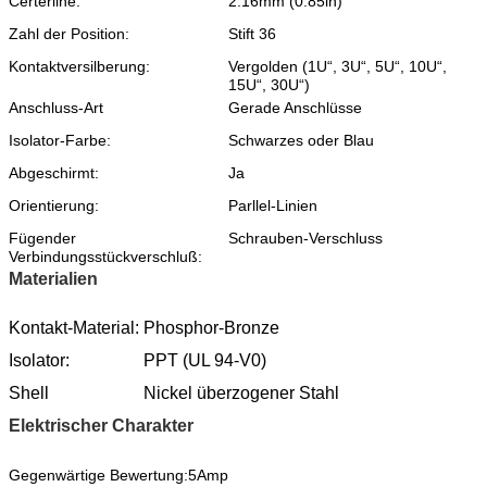
Certerline:
2.16mm (0.85in)
Zahl der Position:
Stift 36
Kontaktversilberung:
Vergolden (1U“, 3U“, 5U“, 10U“,
15U“, 30U“)
Anschluss-Art
Gerade Anschlüsse
Isolator-Farbe:
Schwarzes oder Blau
Abgeschirmt:
Ja
Orientierung:
Parllel-Linien
Fügender
Schrauben-Verschluss
Verbindungsstückverschluß:
Materialien
Kontakt-Material:
Phosphor-Bronze
Isolator:
PPT (UL 94-V0)
Shell
Nickel überzogener Stahl
Elektrischer Charakter
Gegenwärtige Bewertung:
5Amp