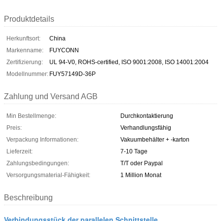
Produktdetails
Herkunftsort:
China
Markenname:
FUYCONN
Zertifizierung:
UL 94-V0, ROHS-certified, ISO 9001:2008, ISO 14001:2004
Modellnummer:
FUY57149D-36P
Zahlung und Versand AGB
Min Bestellmenge:
Durchkontaktierung
Preis:
Verhandlungsfähig
Verpackung Informationen:
Vakuumbehälter + -karton
Lieferzeit:
7-10 Tage
Zahlungsbedingungen:
T/T oder Paypal
Versorgungsmaterial-Fähigkeit:
1 Million Monat
Beschreibung
Verbindungsstück der parallelen Schnittstelle