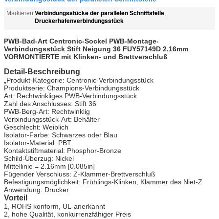
Verbindungsstücke der parallelen Schnittstelle
Markieren:
,
Druckerhafenverbindungsstück
PWB-Bad-Art Centronic-Sockel PWB-Montage-
Verbindungsstück Stift Neigung 36 FUY57149D 2.16mm
VORMONTIERTE mit Klinken- und Brettverschluß
Detail-Beschreibung
„Produkt-Kategorie: Centronic-Verbindungsstück
Produktserie: Champions-Verbindungsstück
Art: Rechtwinkliges PWB-Verbindungsstück
Zahl des Anschlusses: Stift 36
PWB-Berg-Art: Rechtwinklig
Verbindungsstück-Art: Behälter
Geschlecht: Weiblich
Isolator-Farbe: Schwarzes oder Blau
Isolator-Material: PBT
Kontaktstiftmaterial: Phosphor-Bronze
Schild-Überzug: Nickel
Mittellinie = 2.16mm [0.085in]
Fügender Verschluss: Z-Klammer-Brettverschluß
Befestigungsmöglichkeit: Frühlings-Klinken, Klammer des Niet-Z
Anwendung: Drucker
Vorteil
1, ROHS konform, UL-anerkannt
2, hohe Qualität, konkurrenzfähiger Preis