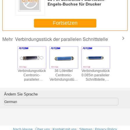
Engels-Buchse für Drucker
Fortsetzen
Verbindungsstück der parallelen Schnittstelle
Mehr
ngsstück
Verbindungsstück
36 Lötmittel
Verbindungsstück
Centroni
-Recht-
Centronic-
Centronic-
0.085in paralleler
Pin
arallelen
paralleler
Verbindungsstück
Schnittstelle,
Verbindun
tstelle
Schnittstelle
Pin 2.16mm
Mittellinien-
36 der par
Mittellinien-DDK
Champion 36
Schnittste
männliches,
Lötmittel-Buchsen
gera
Ändern Sie Sprache
Verbindungsstücke
Pin Centronic
weibli
der parallelen
Behälter-
German
Schnittstelle
für Matrix
anbri
Nach Hause
|
Über uns
|
Kontakt mit uns
|
Sitemap
|
Privacy Policy