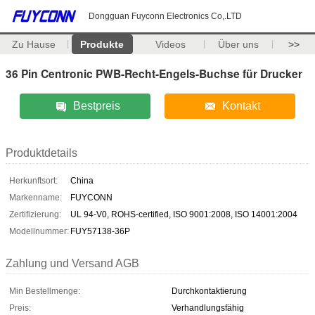
Dongguan Fuyconn Electronics Co,.LTD
Zu Hause
Produkte
Videos
Über uns
>>
36 Pin Centronic PWB-Recht-Engels-Buchse für Drucker
Bestpreis
Kontakt
Produktdetails
Herkunftsort:
China
Markenname:
FUYCONN
Zertifizierung:
UL 94-V0, ROHS-certified, ISO 9001:2008, ISO 14001:2004
Modellnummer:
FUY57138-36P
Zahlung und Versand AGB
Min Bestellmenge:
Durchkontaktierung
Preis:
Verhandlungsfähig