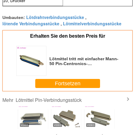
10, Drucker
Lötdrahtverbindungsstücke
Umbauten:
,
lötende Verbindungsstücke
Lötmittelverbindungsstücke
,
Erhalten Sie den besten Preis für
Lötmittel tritt mit einfacher Mann-
50 Pin-Centronics-
Verbindungsstück mit
zugelassenem UL in Verbindung
Fortsetzen
Lötmittel Pin-Verbindungsstück
Mehr
Centronic-
90 Grad 25 Paare
Tyco 180 Grad
Grad 50 Tyco 90
Männl