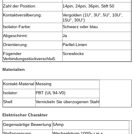
Zahl der Position:
14pin, 24pin, 36pin, Stift 50
Kontaktversilberung:
Vergolden (1U“, 3U“, 5U“, 10U“,
15U“, 30U“)
Isolator-Farbe:
Schwarz oder blau
Abgeschirmt:
Ja
Orientierung:
Parllel-Linien
Fügender
Screwlocks
Verbindungsstückverschluß:
Materialien
Kontakt-Material:
Messing
Isolator:
PBT (UL 94-V0)
Shell
Vernickeln Sie überzogenen Stahl
Elektrischer Charakter
Gegenwärtige Bewertung:
5Amp
Stoßspannung:
Wechselstrom 1000v r.m.s