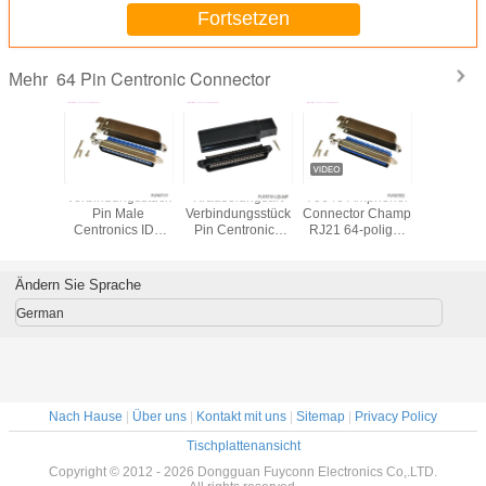
Fortsetzen
64 Pin Centronic Connector
Mehr
tronic-
Verbindungsstück
Kräuselungsart
70640 Amphenol
32 Paa
ions-
Pin Male
Verbindungsstück
Connector Champ
Kräuselun
ngsstück
Centronics IDC
Pin Centronics
RJ21 64-poliger
Pin Cent
 Pin IDC
Amphenol
Connector Males
Centronic-Stecker,
Connecto
hes mit
2.16mm
IDC des Schwarz-
32 Paare, IDC-Typ
IDC mit d
, UL
Neigungs-64 mit
64 mit
mit seitlicher
Gra
Ändern Sie Sprache
Seiteneintrittsmetallabdeckung
Plastikabdeckung
Matel-Abdeckung
Metallg
German
Nach Hause
|
Über uns
|
Kontakt mit uns
|
Sitemap
|
Privacy Policy
Tischplattenansicht
Copyright © 2012 - 2026 Dongguan Fuyconn Electronics Co,.LTD.