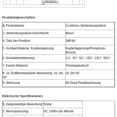
Produkteigenschaften
1.
Produktserie:
Centronic-Verbindungsstück
2. Verbindungsstück-Geschlecht:
Mann
4. Zahl der Position:
Stift 64
5. Kontakt-Material: Kupferlegierung
Kupferlegierung/Phosphore-
Bronze
6. Kontaktversilberung:
1U“, 3U“, 5U“, 10U“, 15U“, 30U“
7. Kamm-Material:
Thermoplastisch
8. UL-Entflammbarkeits-Bewertung: UL-94-
UL-94-V0
V0
9. Wohnung
90 Grad Plastikwohnung
Elektrische Spezifikationen
1.
Gegenwärtige Bewertung:
5Amp
2. Nennspannung:
DC 1000v pro Minute