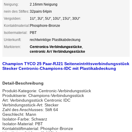
Neigung:
2.16mm Neigung
nein des Stiftes:
32pairs 64pin
Vergolden:
1U“, 3U“, 5U“, 10U“, 15U“, 30U“
Kontaktmaterial:
Phosphore-Bronze
Isoliermaterial:
PBT
Unterkunft:
rechtwinklige Plastikabdeckung
Centronics-Verbindungsstücke
Markieren:
,
centronic Art Verbindungsstücke
Champion TYCO 25 Paar-RJ21 Seiteneintrittsverbindungsstück
Stecker Centronic-Champions-IDC mit Plastikabdeckung
Detail-Beschreibung
Produkt-Kategorie: Centronic-Verbindungsstück
Produktserie: Champions-Verbindungsstück
Art: Verbindungsstück Centronic IDC
Verbindungsstück-Art: Stecker
Zahl des Anschlusses: Stift 64
Geschlecht: Mann
Isolator-Farbe: Schwarz
Isolator-Material: PBT
Kontaktstiftmaterial: Phosphor-Bronze