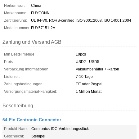
Herkunftsort:
China
Markenname:
FUYCONN
Zertifizierung:
UL 94-V0, ROHS-certified, ISO 9001:2008, ISO 14001:2004
Modellnummer:
FUY57151-2A
Zahlung und Versand AGB
Min Bestellmenge:
10pcs
Preis:
USD2 - USD5
Verpackung Informationen:
Vakuumbehälter + -karton
Lieferzeit:
7-10 Tage
Zahlungsbedingungen:
T/T oder Paypal
Versorgungsmaterial-Fähigkeit:
1 Million Monat
Beschreibung
64 Pin Centronic Connector
Produkt-Name:
Centronics-IDC-Verbindungsstück
Geschlecht:
Stempel