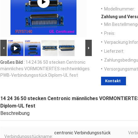
Modellnummer:
Zahlung und Vers
Min Bestellmeng
Preis:
Verpackung Info
Lieferzeit:
Zahlungsbedingu
Großes Bild :
14 24 36 50 stecken Centronic
männliches VORMONTIERTES rechtwinkliges
Versorgungsmater
PWB-Verbindungsstück Diplom-UL fest
Kontakt
14 24 36 50 stecken Centronic männliches VORMONTIERTE
Diplom-UL fest
Beschreibung
centronic Verbindungsstück
Verb
Verbindungsstückname: