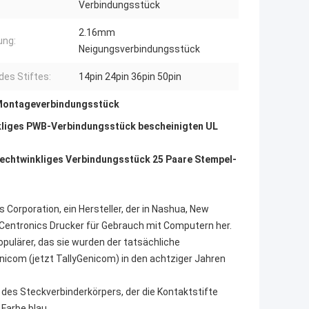
Verbindungsstück
2.16mm
ung:
Neigungsverbindungsstück
des Stiftes:
14pin 24pin 36pin 50pin
ontageverbindungsstück
kliges PWB-Verbindungsstück bescheinigten UL
chtwinkliges Verbindungsstück 25 Paare Stempel-
Corporation, ein Hersteller, der in Nashua, New
e Centronics Drucker für Gebrauch mit Computern her.
pulärer, das sie wurden der tatsächliche
nicom (jetzt TallyGenicom) in den achtziger Jahren
 des Steckverbinderkörpers, der die Kontaktstifte
 Farbe blau.