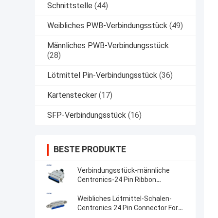
Schnittstelle
(44)
Weibliches PWB-Verbindungsstück
(49)
Männliches PWB-Verbindungsstück
(28)
Lötmittel Pin-Verbindungsstück
(36)
Kartenstecker
(17)
SFP-Verbindungsstück
(16)
BESTE PRODUKTE
Verbindungsstück-männliche
Centronics-24 Pin Ribbon
Connector With Metal-Haube DDK
57-30240
Weibliches Lötmittel-Schalen-
Centronics 24 Pin Connector For
Cable