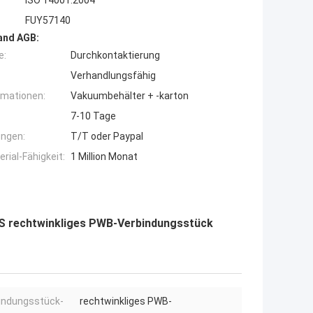
ISO 14001:2004
FUY57140
and AGB:
e:
Durchkontaktierung
Verhandlungsfähig
rmationen:
Vakuumbehälter + -karton
7-10 Tage
ngen:
T/T oder Paypal
ial-Fähigkeit:
1 Million Monat
S rechtwinkliges PWB-Verbindungsstück
indungsstück-
rechtwinkliges PWB-