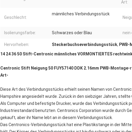
Art:
männliches Verbindungsstück
Geschlecht:
Neig
Isolierungsfarbe:
Schwarzes oder Blau
nein 
Hervorheben:
Steckerbuchseverbindungsstück
,
PWB-M
14 24 36 50 Stift-Centronic männliches VORMONTIERTES rechtwin
Centronic Stift Neigung 50 FUY57140 DDK 2.16mm PWB-Montage-re
Art-
Diese Art des Verbindungsstücks erhielt seinen Namen von Centronics 
Hampshire angesiedelt wurde. Zurück in den siebziger Jahren, stellt
Als Computer und befestigte Drucker, wurde das Verbindungsstück po
Industriestandard benutzten. Centronics Corporation wurde durch Ge
gekauft, aber ihr Name lebt an in diesem Verbindungsstück.
Das Centronics-Verbindungsstück hat eine Plastikstange in der Mitte
hält. Der Körper des Verbindungsstücks ist häufig schwarz oder in der