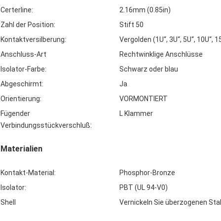
Certerline:
2.16mm (0.85in)
Zahl der Position:
Stift 50
Kontaktversilberung:
Vergolden (1U“, 3U“, 5U“, 10U“, 1
Anschluss-Art
Rechtwinklige Anschlüsse
Isolator-Farbe:
Schwarz oder blau
Abgeschirmt:
Ja
Orientierung:
VORMONTIERT
Fügender
L Klammer
Verbindungsstückverschluß:
Materialien
Kontakt-Material:
Phosphor-Bronze
Isolator:
PBT (UL 94-V0)
Shell
Vernickeln Sie überzogenen Sta