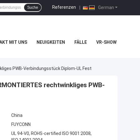
Referenzen
|
German
Suche
AKT MIT UNS
NEUIGKEITEN
FÄLLE
VR-SHOW
kliges PWB-Verbindungsstück Diplom-UL Fest
ORMONTIERTES rechtwinkliges PWB-
China
FUYCONN
UL 94-V0, ROHS-certified ISO 9001:2008,