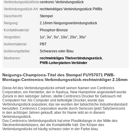
Verbindungsstücklinie:
centronic Verbindungsstück
Verbindungsstück-Art:
rechtwinkliges Verbindungsstück PWBs
Geschlecht:
Stempel
Neigung:
2.16mm Neigungsverbindungsstück
Kontaktmaterial:
Phosphor-Bronze
Vergolden:
1u“, 3u“, 5u“, 10u“, 20u“, 30u“
Isoliermaterial:
PBT
Isolierungsfarbe:
Schwarzes oder Blau
rechtwinkliges Titelverbindungsstück
Markieren:
,
PWB-Leiterplatten-Verbinder
Neigungs-Champions-Titel des Stempel
FUY57071
PWB-
Montage-Centronics-Verbindungsstück-rechtwinkliger 2.16mm
Diese Art des Verbindungsstücks erhielt seinen Namen von Centronics
Corporation, ein Hersteller, der in Nashua, New Hampshire angesiedelt wurde.
Zurück in den siebziger Jahren, stellte Centronics Drucker für Gebrauch mit
Computern her. Als Computer und befestigte Drucker, wurde das
Verbindungsstück populärer, das sie wurden der tatsächliche Industriestandard
benutzten. Centronics Corporation wurde durch Genicom (jetzt TallyGenicom)
in den achtziger Jahren gekauft, aber ihr Name lebt an in diesem
Verbindungsstück.
Das Centronics-Verbindungsstück hat eine Plastikstange in der Mitte des
Steckverbinderkörpers, der die Kontaktstifte hält. Der Körper des
Verbindungsstücks ist häufig schwarz oder in der Farbe blau.