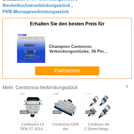
Steckerbuchseverbindungsstück
,
PWB-Montageverbindungsstück
Erhalten Sie den besten Preis für
Champion Centronic-
Verbindungsstücke, 36 Pin
männliches rechtwinkliges PWB-
Verbindungsstück
Fortsetzen
Centronics-Verbindungsstück
Mehr
0360
Verbindungsstück-
DDK 57-30500
Mannes-/Female
Verbindun
ngsstück
Centronics 14
Centronics-DDK
Centronic Art
männl
emale
DDK 57-30140
der
2.16mm Neigung
Centronics
Cups DDK
männlicher
Verbindungsstück-
des
Ribbon Co