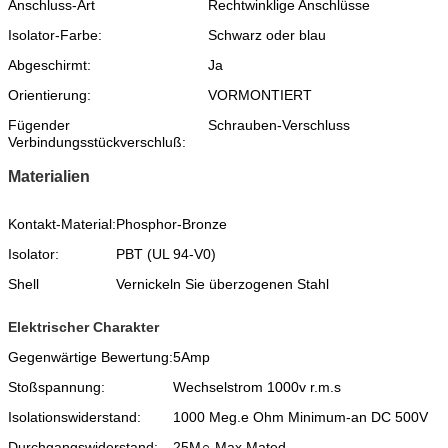
Anschluss-Art
Rechtwinklige Anschlüsse
Isolator-Farbe:
Schwarz oder blau
Abgeschirmt:
Ja
Orientierung:
VORMONTIERT
Fügender
Schrauben-Verschluss
Verbindungsstückverschluß:
Materialien
Kontakt-Material:
Phosphor-Bronze
Isolator:
PBT (UL 94-V0)
Shell
Vernickeln Sie überzogenen Stahl
Elektrischer Charakter
Gegenwärtige Bewertung:
5Amp
Stoßspannung:
Wechselstrom 1000v r.m.s
Isolationswiderstand:
1000 Meg.e Ohm Minimum-an DC 500V
Durchgangswiderstand:
25M∩ Max Mated