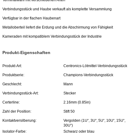
Terminalwahl mit verschiedenen Arten
Verbindungsstück und Haube verkauft als komplette Versammlung
Verfügbar in der flachen Haubenart
Metalloberteil liefert die Erdung und die Abschirmung von Fähigkeit
Kameraden mit kompatiblem Verbindungsstück der Industrie
Produkt-Eigenschaften
Produkt-Art:
Centronics-Lötmittel-Verbindungsstück
Produktserie:
Champions-Verbindungsstück
Geschlecht:
Mann
Verbindungsstück-Art:
Stecker
Certerline:
2.16mm (0.85in)
Zahl der Position:
Stift 50
Kontaktversilberung:
Vergolden (1U“, 3U“, 5U“, 10U“, 15U“,
30U“)
Isolator-Farbe:
Schwarz oder blau