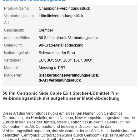
Produkt-Name:
Champions-Verbindungsstück
Verbindungsstück-
Lötmittelverbindungsstück
Art:
Geschlecht:
Stempel
nein des Stiftes:
50 Stift-centronic Verbindungsstück
Unterkunft:
90-Grad-Metallabdeckung
Isolierungsfarbe:
Schwarzes oder Blau
Vergolden:
1U“, 3U“, 5U“, 10U“, 15U“, 30U“
Material:
Messing u. PBT
Steckerbuchseverbindungsstück
Markieren:
,
d-Art Verbindungsstück
50 Pin Centronic Side Cable Exit
Stecker-
Lötmittel Pin-
Verbindungsstück mit aufgehobener Matel-Abdeckung
Diese Art des Verbindungsstücks erhielt seinen Namen von Centronics
Corporation, ein Hersteller, der in Nashua, New Hampshire angesiedelt wurde.
Zurück in den siebziger Jahren, stellte Centronics Drucker für Gebrauch mit
Computern her. Als Computer und befestigte Drucker, wurde das
Verbindungsstück populärer, das sie wurden der tatsächliche Industriestandard
benutzten. Centronics Corporation wurde durch Genicom (jetzt TallyGenicom)
in den achtziger Jahren gekauft, aber ihr Name lebt an in diesem