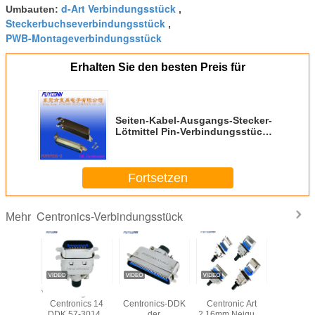
d-Art Verbindungsstück
Umbauten:
,
Steckerbuchseverbindungsstück
,
PWB-Montageverbindungsstück
Erhalten Sie den besten Preis für
Seiten-Kabel-Ausgangs-Stecker-
Lötmittel Pin-Verbindungsstück
50 Pin Centronic mit
aufgehobener Matel-Abdeckung
Fortsetzen
Centronics-Verbindungsstück
Mehr
0360
Verbindungsstück-
DDK 57-30500
Mannes-/Female
Verbindun
ngsstück
Centronics 14
Centronics-DDK
Centronic Art
männl
emale
DDK 57-30140
der
2.16mm Neigung
Centronics