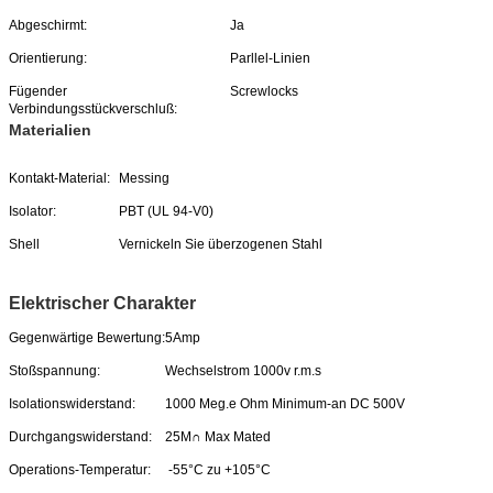
Abgeschirmt:
Ja
Orientierung:
Parllel-Linien
Fügender
Screwlocks
Verbindungsstückverschluß:
Materialien
Kontakt-Material:
Messing
Isolator:
PBT (UL 94-V0)
Shell
Vernickeln Sie überzogenen Stahl
Elektrischer Charakter
Gegenwärtige Bewertung:
5Amp
Stoßspannung:
Wechselstrom 1000v r.m.s
Isolationswiderstand:
1000 Meg.e Ohm Minimum-an DC 500V
Durchgangswiderstand:
25M∩ Max Mated
Operations-Temperatur:
-55°C zu +105°C