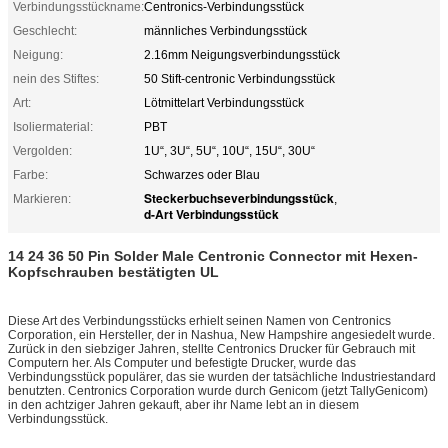
Verbindungsstückname:
Centronics-Verbindungsstück
Geschlecht:
männliches Verbindungsstück
Neigung:
2.16mm Neigungsverbindungsstück
nein des Stiftes:
50 Stift-centronic Verbindungsstück
Art:
Lötmittelart Verbindungsstück
Isoliermaterial:
PBT
Vergolden:
1U“, 3U“, 5U“, 10U“, 15U“, 30U“
Farbe:
Schwarzes oder Blau
Steckerbuchseverbindungsstück
Markieren:
,
d-Art Verbindungsstück
14 24 36 50 Pin Solder Male Centronic Connector mit Hexen-
Kopfschrauben bestätigten UL
Diese Art des Verbindungsstücks erhielt seinen Namen von Centronics
Corporation, ein Hersteller, der in Nashua, New Hampshire angesiedelt wurde.
Zurück in den siebziger Jahren, stellte Centronics Drucker für Gebrauch mit
Computern her. Als Computer und befestigte Drucker, wurde das
Verbindungsstück populärer, das sie wurden der tatsächliche Industriestandard
benutzten. Centronics Corporation wurde durch Genicom (jetzt TallyGenicom)
in den achtziger Jahren gekauft, aber ihr Name lebt an in diesem
Verbindungsstück.