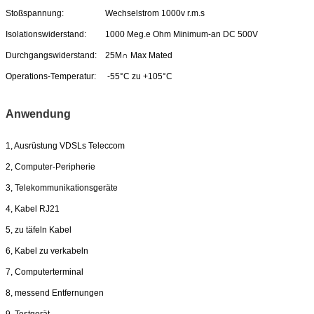
Stoßspannung:
Wechselstrom 1000v r.m.s
Isolationswiderstand:
1000 Meg.e Ohm Minimum-an DC 500V
Durchgangswiderstand:
25M∩ Max Mated
Operations-Temperatur:
-55°C zu +105°C
Anwendung
1, Ausrüstung VDSLs Teleccom
2, Computer-Peripherie
3, Telekommunikationsgeräte
4, Kabel RJ21
5, zu täfeln Kabel
6, Kabel zu verkabeln
7, Computerterminal
8, messend Entfernungen