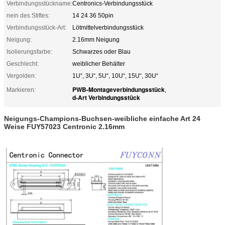
Verbindungsstückname:
Centronics-Verbindungsstück
nein des Stiftes:
14 24 36 50pin
Verbindungsstück-Art:
Lötmittelverbindungsstück
Neigung:
2.16mm Neigung
Isolierungsfarbe:
Schwarzes oder Blau
Geschlecht:
weiblicher Behälter
Vergolden:
1U“, 3U“, 5U“, 10U“, 15U“, 30U“
PWB-Montageverbindungsstück
Markieren:
,
d-Art Verbindungsstück
Neigungs-Champions-Buchsen-weibliche einfache Art 24
Weise FUY57023 Centronic 2.16mm