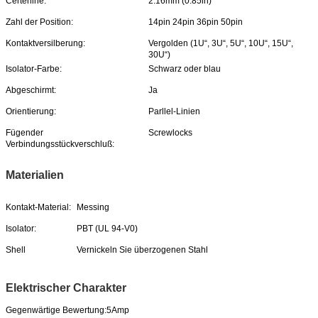
Certerline:
2.16mm (0.85in)
Zahl der Position:
14pin 24pin 36pin 50pin
Kontaktversilberung:
Vergolden (1U“, 3U“, 5U“, 10U“, 15U“,
30U“)
Isolator-Farbe:
Schwarz oder blau
Abgeschirmt:
Ja
Orientierung:
Parllel-Linien
Fügender
Screwlocks
Verbindungsstückverschluß:
Materialien
Kontakt-Material:
Messing
Isolator:
PBT (UL 94-V0)
Shell
Vernickeln Sie überzogenen Stahl
Elektrischer Charakter
Gegenwärtige Bewertung:
5Amp