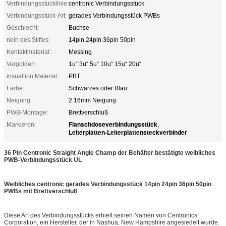
Verbindungsstücklinie:
centronic Verbindungsstück
Verbindungsstück-Art:
gerades Verbindungsstück PWBs
Geschlecht:
Buchse
nein des Stiftes:
14pin 24pin 36pin 50pin
Kontaktmaterial:
Messing
Vergolden:
1u“ 3u“ 5u“ 10u“ 15u“ 20u“
insualtion Material:
PBT
Farbe:
Schwarzes oder Blau
Neigung:
2.16mm Neigung
PWB-Montage:
Brettverschluß
Flanschdoseverbindungsstück
Markieren:
,
Leiterplatten-Leiterplattensteckverbinder
36 Pin Centronic Straight Angle Champ der Behälter bestätigte weibliches
PWB-Verbindungsstück UL
Weibliches centronic gerades Verbindungsstück 14pin 24pin 36pin 50pin
PWBs mit Brettverschluß
Diese Art des Verbindungsstücks erhielt seinen Namen von Centronics
Corporation, ein Hersteller, der in Nashua, New Hampshire angesiedelt wurde.