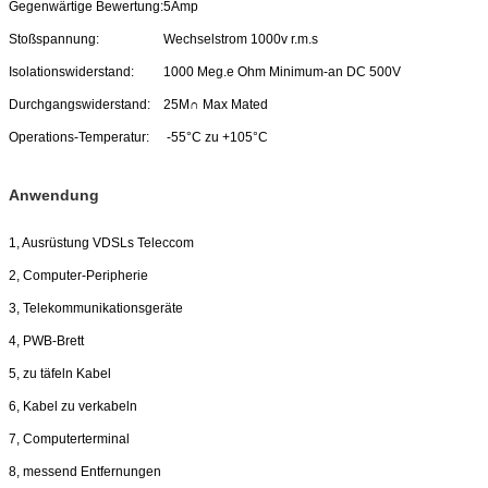
Gegenwärtige Bewertung:
5Amp
Stoßspannung:
Wechselstrom 1000v r.m.s
Isolationswiderstand:
1000 Meg.e Ohm Minimum-an DC 500V
Durchgangswiderstand:
25M∩ Max Mated
Operations-Temperatur:
-55°C zu +105°C
Anwendung
1, Ausrüstung VDSLs Teleccom
2, Computer-Peripherie
3, Telekommunikationsgeräte
4, PWB-Brett
5, zu täfeln Kabel
6, Kabel zu verkabeln
7, Computerterminal
8, messend Entfernungen