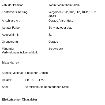
Zahl der Position:
14pin 24pin 36pin 50pin
Kontaktversilberung:
Vergolden (1U“, 3U“, 5U“, 10U“, 15U“,
30U“)
Anschluss-Art
Gerade Anschlüsse
Isolator-Farbe:
Schwarz oder blau
Abgeschirmt:
Ja
Orientierung:
Gerade
Fügender
Screwslock
Verbindungsstückverschluß:
Materialien
Kontakt-Material:
Phosphor-Bronze
Isolator:
PBT (UL 94-V0)
Shell
Vernickeln Sie überzogenen Stahl
Elektrischer Charakter