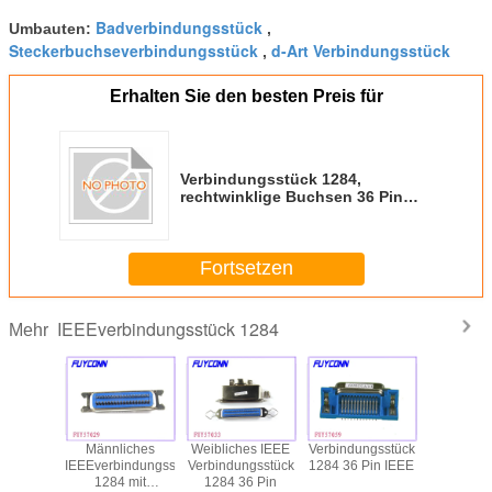
Badverbindungsstück
Umbauten:
,
Steckerbuchseverbindungsstück
d-Art Verbindungsstück
,
Erhalten Sie den besten Preis für
Verbindungsstück 1284,
rechtwinklige Buchsen 36 Pin
IEEE Centronic PWBs
Fortsetzen
IEEEverbindungsstück 1284
Mehr
Pin
Männliches
Weibliches IEEE
Verbindungsstück
DDK-BA
TIERTES
IEEEverbindungsstück
Verbindungsstück
1284 36 Pin IEEE
IEEE1
Berg-
1284 mit
1284 36 Pin
Verbindung