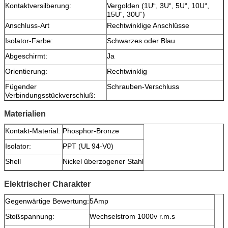
Kontaktversilberung:
Vergolden (1U“, 3U“, 5U“, 10U“,
15U“, 30U“)
Anschluss-Art
Rechtwinklige Anschlüsse
Isolator-Farbe:
Schwarzes oder Blau
Abgeschirmt:
Ja
Orientierung:
Rechtwinklig
Fügender
Schrauben-Verschluss
Verbindungsstückverschluß:
Materialien
Kontakt-Material:
Phosphor-Bronze
Isolator:
PPT (UL 94-V0)
Shell
Nickel überzogener Stahl
Elektrischer Charakter
Gegenwärtige Bewertung:
5Amp
Stoßspannung:
Wechselstrom 1000v r.m.s