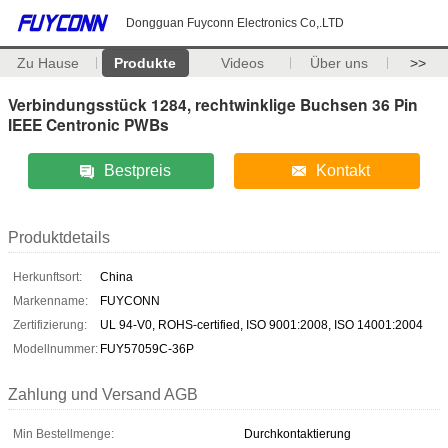
Dongguan Fuyconn Electronics Co,.LTD
Zu Hause
Produkte
Videos
Über uns
>>
Verbindungsstück 1284, rechtwinklige Buchsen 36 Pin
IEEE Centronic PWBs
Bestpreis
Kontakt
Produktdetails
Herkunftsort:
China
Markenname:
FUYCONN
Zertifizierung:
UL 94-V0, ROHS-certified, ISO 9001:2008, ISO 14001:2004
Modellnummer:
FUY57059C-36P
Zahlung und Versand AGB
Min Bestellmenge:
Durchkontaktierung