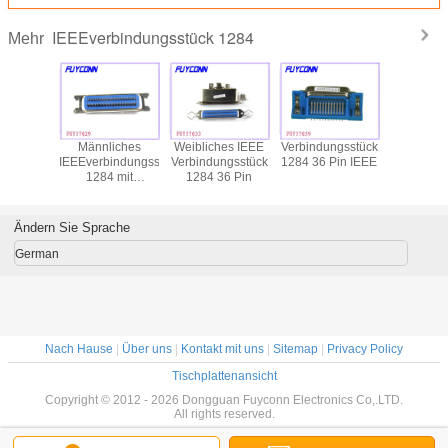
IEEEverbindungsstück 1284
Mehr
Pin
Männliches
Weibliches IEEE
Verbindungsstück
DDK-BA
TIERTES
IEEEverbindungsstück
Verbindungsstück
1284 36 Pin IEEE
IEEE1
Berg-
1284 mit
1284 36 Pin
Verbindung
buchse-
Sechskantmuttern
36 Pin Ce
ngsstück,
männli
n Klipp
Connecto
Ändern Sie Sprache
senes UL
Drucker
gestrec
German
Wink
Nach Hause
|
Über uns
|
Kontakt mit uns
|
Sitemap
|
Privacy Policy
Tischplattenansicht
Copyright © 2012 - 2026 Dongguan Fuyconn Electronics Co,.LTD.
All rights reserved.