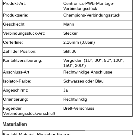
Produkt-Art:
Centronics-PWB-Montage-
Verbindungsstück
Produktserie:
Champions-Verbindungsstück
Geschlecht:
Mann
Verbindungsstück-Art:
Stecker
Certerline:
2.16mm (0.85in)
Zahl der Position:
Stift 36
Kontaktversilberung:
Vergolden (1U“, 3U“, 5U“, 10U“,
15U“, 30U“)
Anschluss-Art
Rechtwinklige Anschlüsse
Isolator-Farbe:
Schwarzes oder Blau
Abgeschirmt:
Ja
Orientierung:
Rechtwinklig
Fügender
Brett-Verschluss
Verbindungsstückverschluß:
Materialien
Kontakt-Material:
Phosphor-Bronze