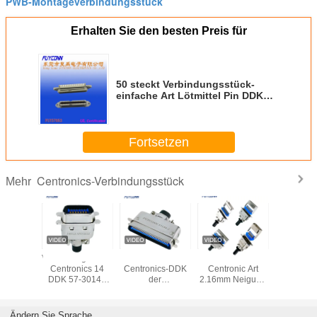
PWB-Montageverbindungsstück
Erhalten Sie den besten Preis für
50 steckt Verbindungsstück-
einfache Art Lötmittel Pin DDK
Centronic Behälter-Art Sockel
fest
Fortsetzen
Centronics-Verbindungsstück
Mehr
0360
Verbindungsstück-
DDK 57-30500
Mannes-/Female
Verbindun
ngsstück
Centronics 14
Centronics-DDK
Centronic Art
männl
emale
DDK 57-30140
der
2.16mm Neigung
Centronics
Cups DDK
männlicher
Verbindungsstück-
des
Ribbon Co
es
Bandkabelstecker
Metallhauben-50
Verbindungsstück-
With Meta
ngsstück-
Pin DDK mit
Verbindungsstück
Lötmittel-
DDK 57-
Ändern Sie Sprache