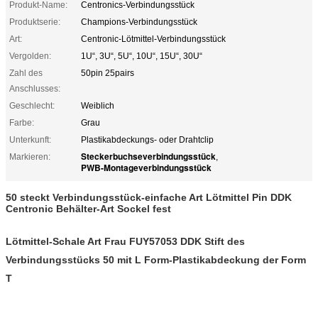
Produkt-Name:
Centronics-Verbindungsstück
Produktserie:
Champions-Verbindungsstück
Art:
Centronic-Lötmittel-Verbindungsstück
Vergolden:
1U“, 3U“, 5U“, 10U“, 15U“, 30U“
Zahl des
50pin 25pairs
Anschlusses:
Geschlecht:
Weiblich
Farbe:
Grau
Unterkunft:
Plastikabdeckungs- oder Drahtclip
Steckerbuchseverbindungsstück
Markieren:
,
PWB-Montageverbindungsstück
50 steckt Verbindungsstück-einfache Art Lötmittel Pin DDK
Centronic Behälter-Art Sockel fest
Lötmittel-Schale Art Frau FUY57053 DDK Stift des
Verbindungsstücks 50 mit L Form-Plastikabdeckung der Form
T