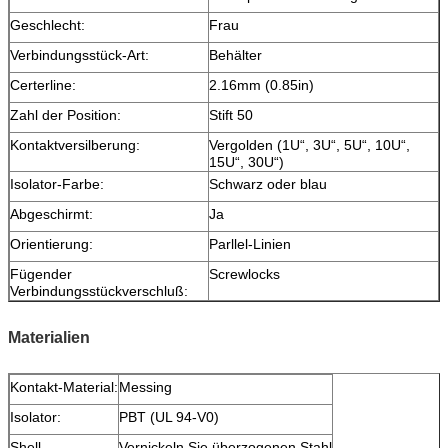
Geschlecht:
Frau
Verbindungsstück-Art:
Behälter
Certerline:
2.16mm (0.85in)
Zahl der Position:
Stift 50
Kontaktversilberung:
Vergolden (1U“, 3U“, 5U“, 10U“,
15U“, 30U“)
Isolator-Farbe:
Schwarz oder blau
Abgeschirmt:
Ja
Orientierung:
Parllel-Linien
Fügender
Screwlocks
Verbindungsstückverschluß:
Materialien
Kontakt-Material:
Messing
Isolator:
PBT (UL 94-V0)
Shell
Vernickeln Sie überzogenen Stahl