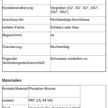
Kontaktversilberung:
Vergolden (1U“, 3U“, 5U“, 10U“,
15U“, 30U“)
Anschluss-Art
Rechtwinklige Anschlüsse
Isolator-Farbe:
Schwarz oder blau
Abgeschirmt:
Ja
Orientierung:
Rechtwinklig
Fügender
Schrauben schließen zu
Verbindungsstückverschluß:
Materialien
Kontakt-Material:
Phosphor-Bronze
Isolator:
PBT (UL 94-V0)
Shell
Vernickeln Sie überzogenen Stahl