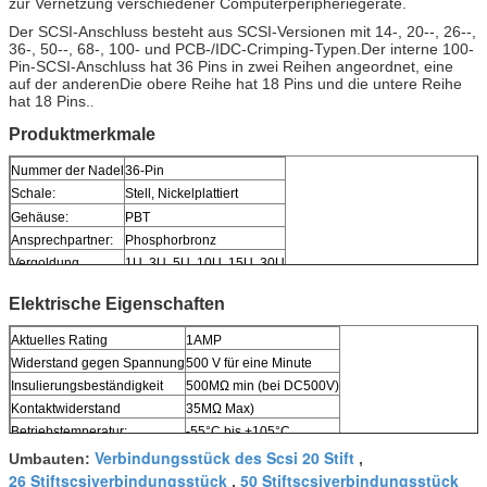
zur Vernetzung verschiedener Computerperipheriegeräte.
Der SCSI-Anschluss besteht aus SCSI-Versionen mit 14-, 20--, 26--,
36-, 50--, 68-, 100- und PCB-/IDC-Crimping-Typen.Der interne 100-
Pin-SCSI-Anschluss hat 36 Pins in zwei Reihen angeordnet, eine
auf der anderenDie obere Reihe hat 18 Pins und die untere Reihe
hat 18 Pins.
.
Produktmerkmale
Nummer der Nadel
36-Pin
Schale:
Stell, Nickelplattiert
Gehäuse:
PBT
Ansprechpartner:
Phosphorbronz
Vergoldung
1U, 3U, 5U, 10U, 15U, 30U
Elektrische Eigenschaften
Aktuelles Rating
1AMP
Widerstand gegen Spannung
500 V für eine Minute
Insulierungsbeständigkeit
500MΩ min (bei DC500V)
Kontaktwiderstand
35MΩ Max)
Betriebstemperatur:
-55°C bis +105°C
Verbindungsstück des Scsi 20 Stift
Umbauten:
,
26 Stiftscsiverbindungsstück
50 Stiftscsiverbindungsstück
,