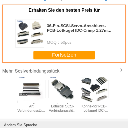
Erhalten Sie den besten Preis für
36-Pin-SCSI-Servo-Anschluss-
PCB-Lötkugel IDC-Crimp 1.27mm-
Anschluss-Lieferant
MOQ：
50pcs
Fortsetzen
Scsiverbindungsstück
Mehr
7mm
Kräuselungskabel-
20pin 26pin
SCSI-MDR-
Minid-Ba
nkliges
Art
Lötmittel SCSI-
Konnektor PCB-
100pin g
ngsstück
Verbindungsstück
Verbindungsstück
Lötkugel IDC-
SCS
CSI, 50
1.27mm
des Lötmittel-
Kremm 1,27mm
Verbindun
le Servo
Neigungs-MDR
Kabel-MDR
50pin-Konnektor
PWBs mit
ector
IDC des
männliches mit
China
Neig
Ändern Sie Sprache
Mann100pin SCSI
Plastikstaub