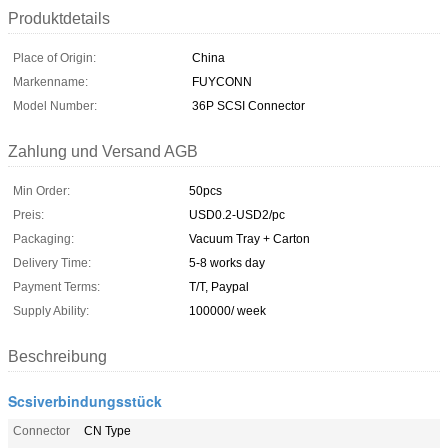
Produktdetails
Place of Origin:
China
Markenname:
FUYCONN
Model Number:
36P SCSI Connector
Zahlung und Versand AGB
Min Order:
50pcs
Preis:
USD0.2-USD2/pc
Packaging:
Vacuum Tray + Carton
Delivery Time:
5-8 works day
Payment Terms:
T/T, Paypal
Supply Ability:
100000/ week
Beschreibung
Scsiverbindungsstück
Connector
CN Type