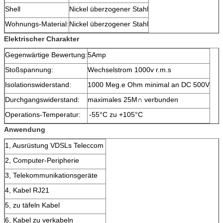
Shell
Nickel überzogener Stahl
Wohnungs-Material:
Nickel überzogener Stahl
Elektrischer Charakter
Gegenwärtige Bewertung:
5Amp
Stoßspannung:
Wechselstrom 1000v r.m.s
Isolationswiderstand:
1000 Meg.e Ohm minimal an DC 500V
Durchgangswiderstand:
maximales 25M∩ verbunden
Operations-Temperatur:
-55°C zu +105°C
Anwendung
1, Ausrüstung VDSLs Teleccom
2, Computer-Peripherie
3, Telekommunikationsgeräte
4, Kabel RJ21
5, zu täfeln Kabel
6, Kabel zu verkabeln