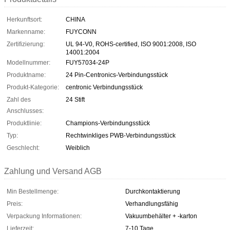
Herkunftsort:
CHINA
Markenname:
FUYCONN
Zertifizierung:
UL 94-V0, ROHS-certified, ISO 9001:2008, ISO
14001:2004
Modellnummer:
FUY57034-24P
Produktname:
24 Pin-Centronics-Verbindungsstück
Produkt-Kategorie:
centronic Verbindungsstück
Zahl des
24 Stift
Anschlusses:
Produktlinie:
Champions-Verbindungsstück
Typ:
Rechtwinkliges PWB-Verbindungsstück
Geschlecht:
Weiblich
Zahlung und Versand AGB
Min Bestellmenge:
Durchkontaktierung
Preis:
Verhandlungsfähig
Verpackung Informationen:
Vakuumbehälter + -karton
Lieferzeit:
7-10 Tage