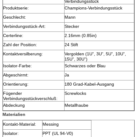
Verbindungsstück
Produktserie:
Champions-Verbindungsstück
Geschlecht:
Mann
Verbindungsstück-Art:
Stecker
Certerline:
2.16mm (0.85in)
Zahl der Position:
24 Stift
Kontaktversilberung:
Vergolden (1U“, 3U“, 5U“, 10U“,
15U“, 30U“)
Isolator-Farbe:
Schwarzes oder Blau
Abgeschirmt:
Ja
Orientierung:
180 Grad-Kabel-Ausgang
Fügender
Screwlocks
Verbindungsstückverschluß:
Abdeckung
Metallhaube
Materialien
Kontakt-Material:
Messing
Isolator:
PPT (UL 94-V0)