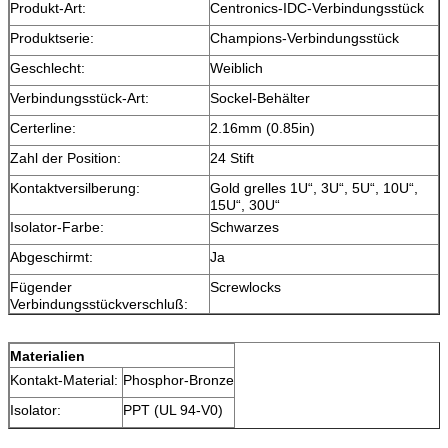
Produkt-Art:
Centronics-IDC-Verbindungsstück
Produktserie:
Champions-Verbindungsstück
Geschlecht:
Weiblich
Verbindungsstück-Art:
Sockel-Behälter
Certerline:
2.16mm (0.85in)
Zahl der Position:
24 Stift
Kontaktversilberung:
Gold grelles 1U“, 3U“, 5U“, 10U“,
15U“, 30U“
Isolator-Farbe:
Schwarzes
Abgeschirmt:
Ja
Fügender
Screwlocks
Verbindungsstückverschluß:
Materialien
Kontakt-Material:
Phosphor-Bronze
Isolator:
PPT (UL 94-V0)