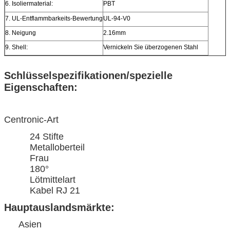
6. Isoliermaterial:
PBT
7. UL-Entflammbarkeits-Bewertung
UL-94-V0
8. Neigung
2.16mm
9. Shell:
Vernickeln Sie überzogenen Stahl
Schlüsselspezifikationen/spezielle
Eigenschaften:
Centronic-Art
24 Stifte
Metalloberteil
Frau
180°
Lötmittelart
Kabel RJ 21
Hauptauslandsmärkte:
Asien