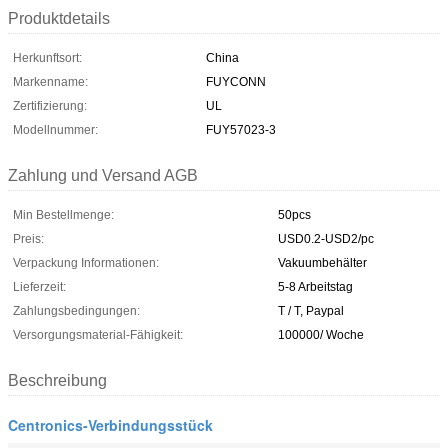
Produktdetails
Herkunftsort:
China
Markenname:
FUYCONN
Zertifizierung:
UL
Modellnummer:
FUY57023-3
Zahlung und Versand AGB
Min Bestellmenge:
50pcs
Preis:
USD0.2-USD2/pc
Verpackung Informationen:
Vakuumbehälter
Lieferzeit:
5-8 Arbeitstag
Zahlungsbedingungen:
T / T, Paypal
Versorgungsmaterial-Fähigkeit:
100000/ Woche
Beschreibung
Centronics-Verbindungsstück