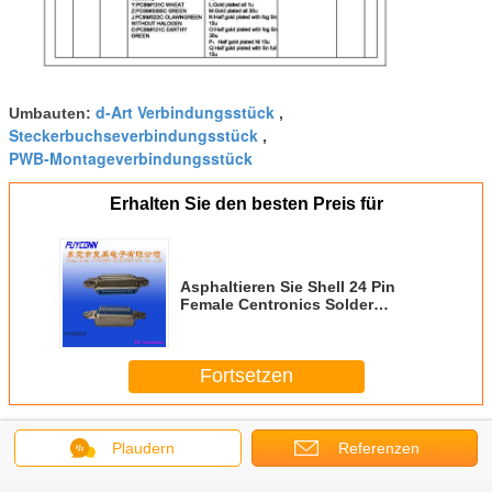
d-Art Verbindungsstück
Umbauten:
,
Steckerbuchseverbindungsstück
,
PWB-Montageverbindungsstück
Erhalten Sie den besten Preis für
Asphaltieren Sie Shell 24 Pin
Female Centronics Solder
Connector für Kabel RJ21
Fortsetzen
Centronics-Verbindungsstück
Mehr
Plaudern
Referenzen