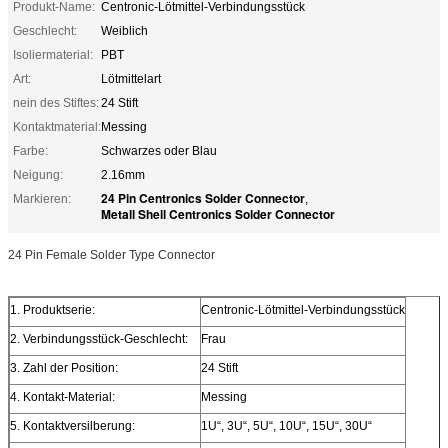
Produkt-Name:
Centronic-Lötmittel-Verbindungsstück
Geschlecht:
Weiblich
Isoliermaterial:
PBT
Art:
Lötmittelart
nein des Stiftes:
24 Stift
Kontaktmaterial:
Messing
Farbe:
Schwarzes oder Blau
Neigung:
2.16mm
24 Pin Centronics Solder Connector
Markieren:
,
Metall Shell Centronics Solder Connector
24 Pin Female Solder Type Connector
1. Produktserie:
Centronic-Lötmittel-Verbindungsstück
2. Verbindungsstück-Geschlecht:
Frau
3. Zahl der Position:
24 Stift
4. Kontakt-Material:
Messing
5. Kontaktversilberung:
1U“, 3U“, 5U“, 10U“, 15U“, 30U“